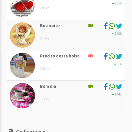
2554
28 Set
Boa noite
1408
24 Abr
Preciso dessa bolsa
874
30 Dez
Bom dia
1441
11 Fev