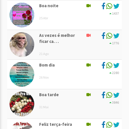
Boa noite
1437
25 Abr
As vezes é melhor
ficar ca. . .
1776
21 Ago
Bom dia
2280
26 Nov
Boa tarde
3846
31 Mai
Feliz terça-feira