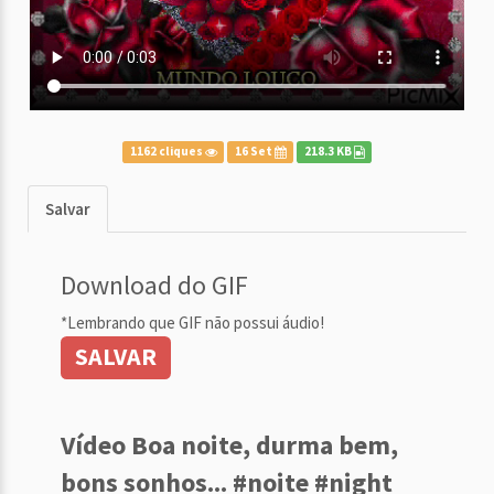
1162 cliques
16 Set
218.3 KB
Salvar
Download do GIF
*Lembrando que GIF não possui áudio!
SALVAR
Vídeo Boa noite, durma bem,
bons sonhos... #noite #night