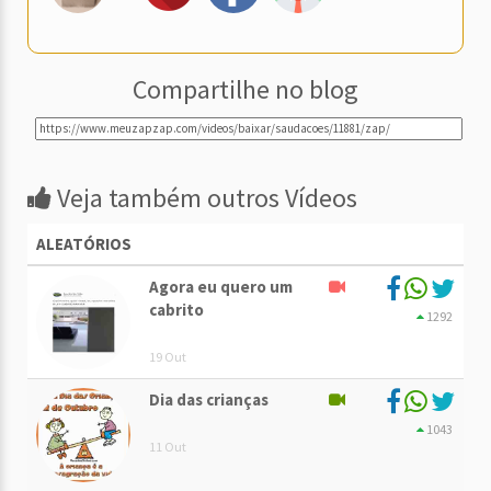
Compartilhe no blog
Veja também outros Vídeos
ALEATÓRIOS
Agora eu quero um
cabrito
1292
19 Out
Dia das crianças
1043
11 Out