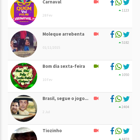
Carnaval
1123
28 Fev
Moleque arrebenta
5182
01/11/2015
Bom dia sexta-feira
1050
10 Fev
Brasil, segue o jogo...
2404
2 Jul
Tiozinho
4459