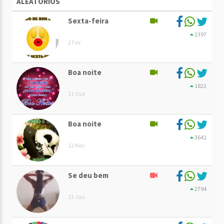
ALEATÓRIOS
Sexta-feira
2397
2 Fev
Boa noite
1822
11 Out
Boa noite
3641
12 Nov
Se deu bem
2794
13 Jan