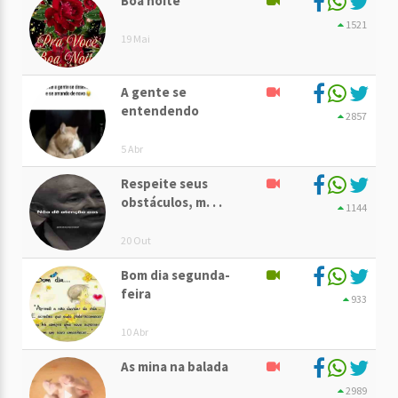
Boa noite
1521
19 Mai
A gente se
entendendo
2857
5 Abr
Respeite seus
obstáculos, m. . .
1144
20 Out
Bom dia segunda-
feira
933
10 Abr
As mina na balada
2989