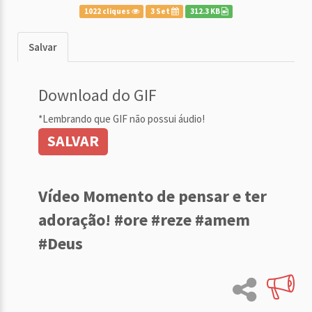
1022 cliques
3 Set
312.3 KB
Salvar
Download do GIF
*Lembrando que GIF não possui áudio!
SALVAR
Vídeo Momento de pensar e ter
adoração! #ore #reze #amem
#Deus