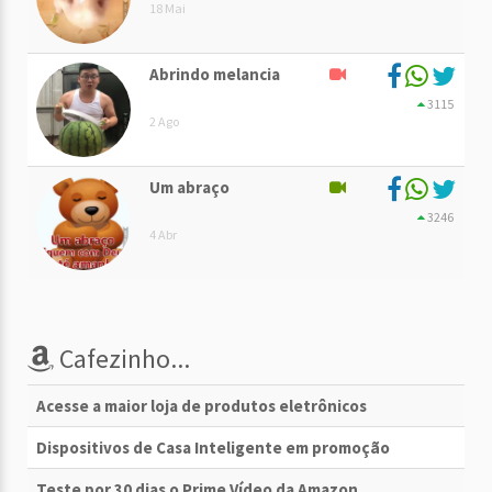
18 Mai
Abrindo melancia
3115
2 Ago
Um abraço
3246
4 Abr
Cafezinho...
Acesse a maior loja de produtos eletrônicos
Dispositivos de Casa Inteligente em promoção
Teste por 30 dias o Prime Vídeo da Amazon