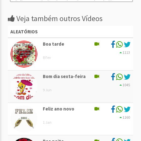
Veja também outros Vídeos
ALEATÓRIOS
Boa tarde
1113
8 Fev
Bom dia sexta-feira
1045
9 Jun
Feliz ano novo
1160
1 Jan