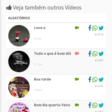
Veja também outros Vídeos
ALEATÓRIOS
Love u
3776
23 Abr
Tudo o que é bom dói
1047
23 Jan
Boa tarde
1233
24 Nov
Bom dia quarta-feira
1162