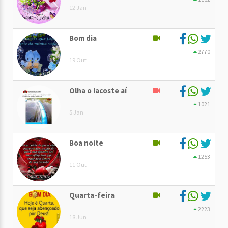
12 Jan
Bom dia
2770
19 Out
Olha o lacoste aí
1021
5 Jan
Boa noite
1253
11 Out
Quarta-feira
2223
18 Jun