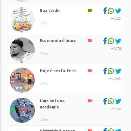
Boa tarde
1023
17 Mar
Ess mundo é louco
1078
8 Jan
Hoje é sexta-feira
11323
23 Mar
Uma anta na
academia
3863
2 Jun
Distraída é pouco