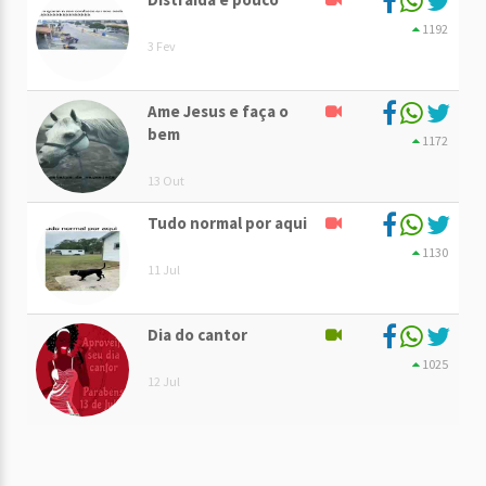
1192
3 Fev
Ame Jesus e faça o
bem
1172
13 Out
Tudo normal por aqui
1130
11 Jul
Dia do cantor
1025
12 Jul