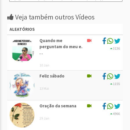
Veja também outros Vídeos
ALEATÓRIOS
Quando me
perguntam do meu e.
3136
. .
10 Jan
Feliz sábado
1155
13 Mai
Oração da semana
4966
29 Jan