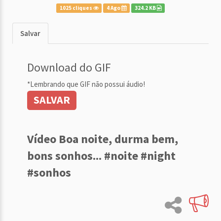
1025 cliques
4 Ago
324.2 KB
Salvar
Download do GIF
*Lembrando que GIF não possui áudio!
SALVAR
Vídeo Boa noite, durma bem,
bons sonhos... #noite #night
#sonhos