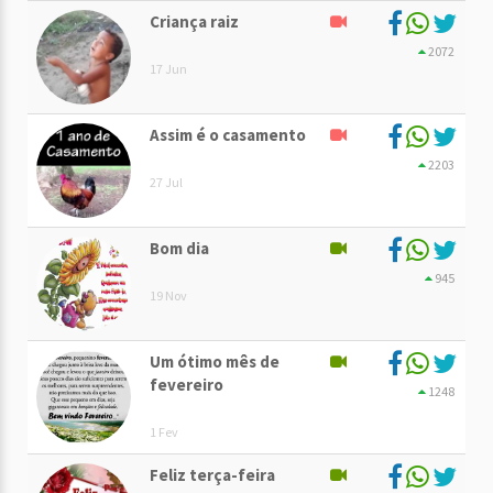
Criança raiz
2072
17 Jun
Assim é o casamento
2203
27 Jul
Bom dia
945
19 Nov
Um ótimo mês de
fevereiro
1248
1 Fev
Feliz terça-feira