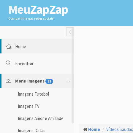
Meu
ZapZap
Compartilhe nas redes sociais!
Toggle Fullwidth
Home
Encontrar
Menu Imagens
23
Imagens Futebol
Imagens TV
Imagens Amor e Amizade
Home
Vídeos Sauda
Imagens Datas