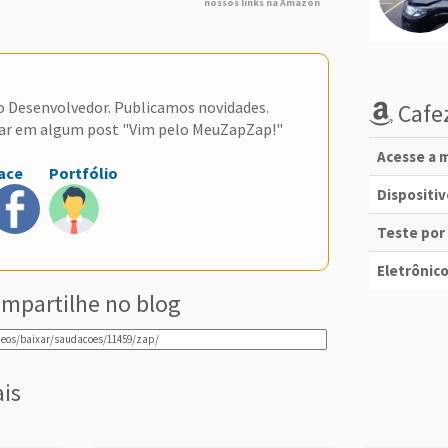
nossos links na Amazon
do Desenvolvedor. Publicamos novidades.
Cafez
ar em algum post "Vim pelo MeuZapZap!"
Acesse a m
ace
Portfólio
Dispositi
Teste por
Eletrônico
mpartilhe no blog
ais