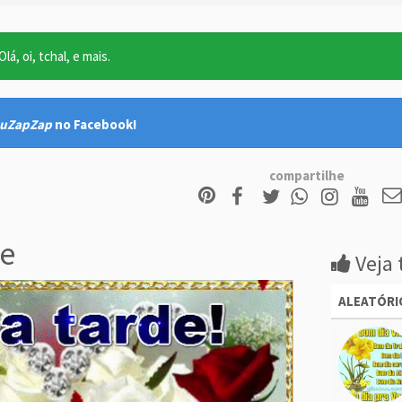
lá, oi, tchal, e mais.
uZapZap
no Facebook!
compartilhe
e
Veja 
ALEATÓRI