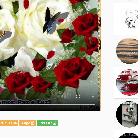
 cliques
4 Ago
199.6 KB