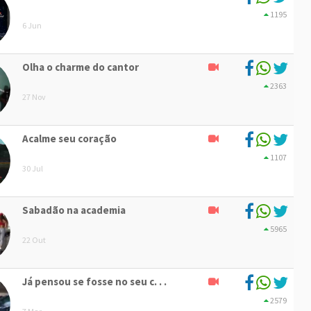
1195
6 Jun
Olha o charme do cantor
2363
27 Nov
Acalme seu coração
1107
30 Jul
Sabadão na academia
5965
22 Out
Já pensou se fosse no seu c. . .
2579