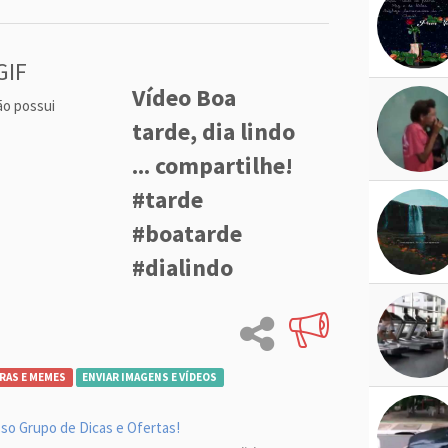
GIF
Vídeo Boa
ão possui
tarde, dia lindo
... compartilhe!
#tarde
#boatarde
#dialindo
RAS E MEMES
ENVIAR IMAGENS E VÍDEOS
so Grupo de Dicas e Ofertas!