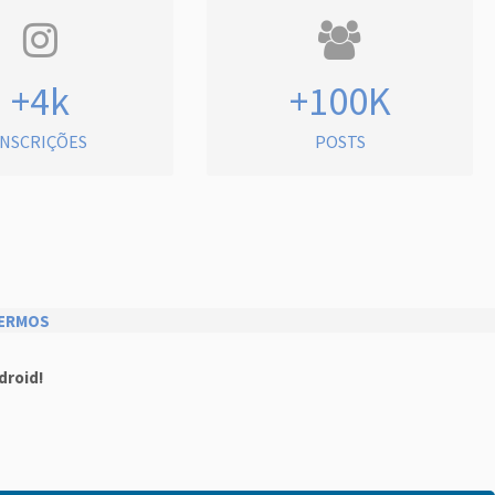
+4k
+100K
INSCRIÇÕES
POSTS
ERMOS
droid!