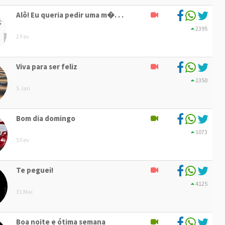
Alô! Eu queria pedir uma m�. . .
2395
2 Fev
Viva para ser feliz
1350
5 Jan
Bom dia domingo
1073
5 Fev
Te peguei!
4125
31 Mai
Boa noite e ótima semana