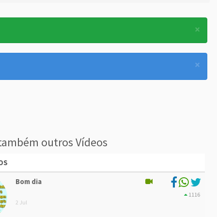
×
×
também outros Vídeos
OS
Bom dia
1116
2 Jul