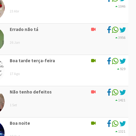
1046
23 Abr
Errado não tá
3956
26 Jan
Boa tarde terça-feira
929
17 Ago
Não tenho defeitos
1421
1 Set
Boa noite
1321