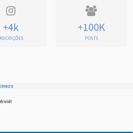
+4k
+100K
INSCRIÇÕES
POSTS
ERMOS
droid!