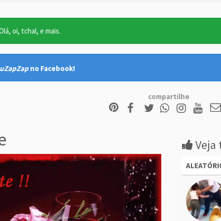
lá, oi, tchal, e mais.
uZapZap
no Facebook!
compartilhe
e
Veja 
ALEATÓRI