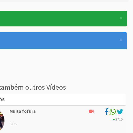
×
×
também outros Vídeos
OS
Muita fofura
2715
5 Fev