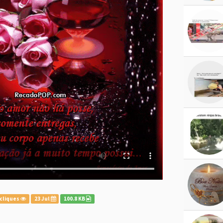
 cliques
23 Jul
100.8 KB