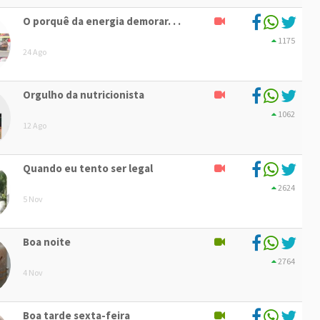
O porquê da energia demorar. . .
1175
24 Ago
Orgulho da nutricionista
1062
12 Ago
Quando eu tento ser legal
2624
5 Nov
Boa noite
2764
4 Nov
Boa tarde sexta-feira