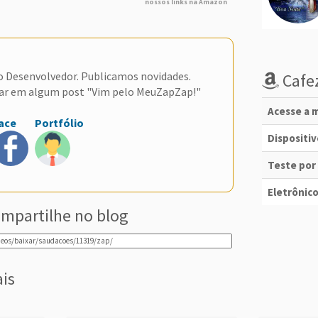
nossos links na Amazon
do Desenvolvedor. Publicamos novidades.
Cafez
ar em algum post "Vim pelo MeuZapZap!"
Acesse a m
ace
Portfólio
Dispositi
Teste por
Eletrônico
mpartilhe no blog
ais