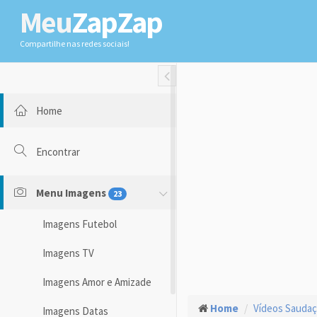
Meu
ZapZap
Compartilhe nas redes sociais!
Toggle Fullwidth
Home
Encontrar
Menu Imagens
23
Imagens Futebol
Imagens TV
Imagens Amor e Amizade
Home
Vídeos Sauda
Imagens Datas