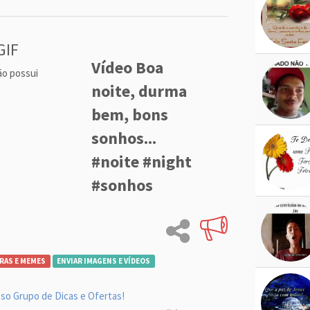
GIF
Vídeo Boa
ão possui
noite, durma
bem, bons
sonhos...
#noite #night
#sonhos
RAS E MEMES
ENVIAR IMAGENS E VÍDEOS
so Grupo de Dicas e Ofertas!