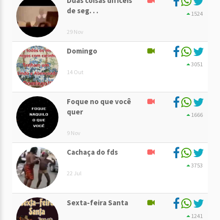
Duas coisas difíceis
de seg. . .
1524
29 Nov
Domingo
3051
14 Out
Foque no que você
quer
1666
9 Nov
Cachaça do fds
3753
22 Jul
Sexta-feira Santa
1241