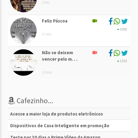
2 Abr
Feliz Páscoa
2092
21 Abr
Não se deixem
vencer pelo m. . .
1303
13 Mai
Cafezinho...
Acesse a maior loja de produtos eletrônicos
Dispositivos de Casa Inteligente em promoção
Teste por 30 dias o Prime Vídeo da Amazon