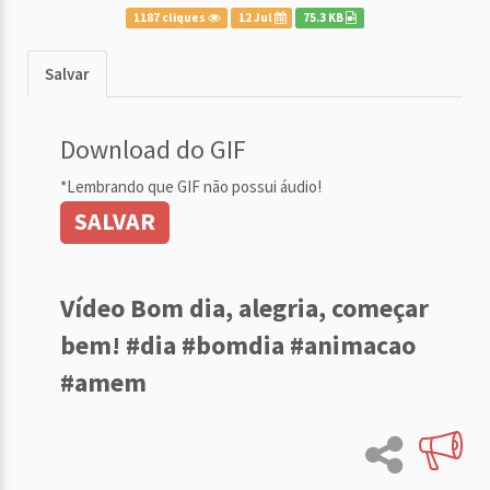
1187 cliques
12 Jul
75.3 KB
Salvar
Download do GIF
*Lembrando que GIF não possui áudio!
SALVAR
Vídeo Bom dia, alegria, começar
bem! #dia #bomdia #animacao
#amem