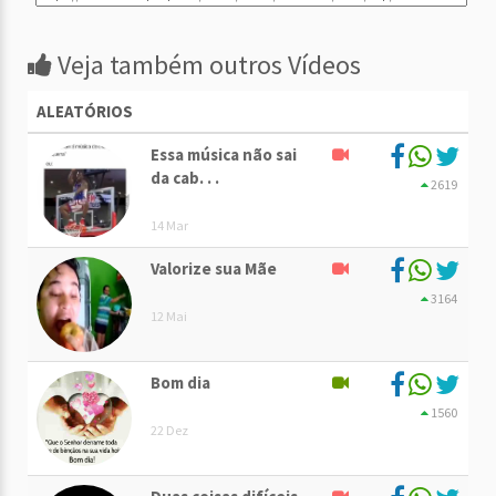
Veja também outros Vídeos
ALEATÓRIOS
Essa música não sai
da cab. . .
2619
14 Mar
Valorize sua Mãe
3164
12 Mai
Bom dia
1560
22 Dez