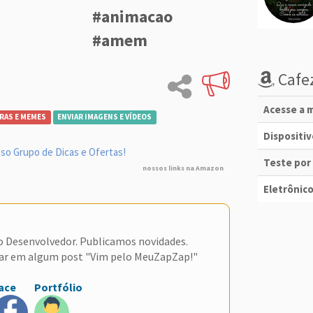
#animacao
#amem
Cafez
Acesse a m
RAS E MEMES
ENVIAR IMAGENS E VÍDEOS
Dispositi
so Grupo de Dicas e Ofertas!
Teste por
nossos links na Amazon
Eletrônico
do Desenvolvedor. Publicamos novidades.
ar em algum post "Vim pelo MeuZapZap!"
ace
Portfólio