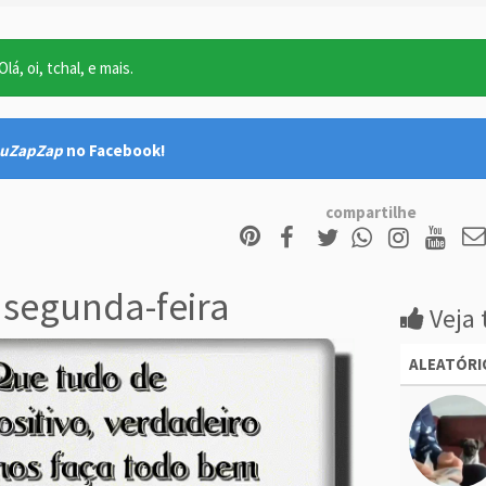
lá, oi, tchal, e mais.
uZapZap
no Facebook!
compartilhe
segunda-feira
Veja 
ALEATÓRI