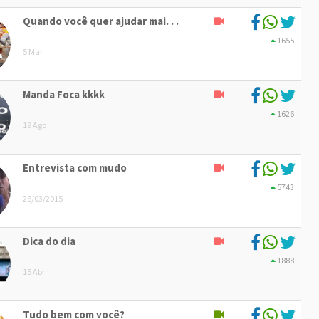
Quando você quer ajudar mai. . .
1655
5 Mar
Manda Foca kkkk
1626
19 Ago
Entrevista com mudo
5743
28/03/2015
Dica do dia
1888
15 Abr
Tudo bem com você?