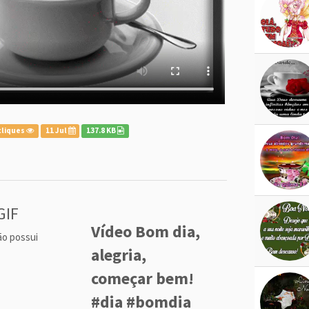
cliques
11 Jul
137.8 KB
GIF
Vídeo Bom dia,
ão possui
alegria,
começar bem!
#dia #bomdia