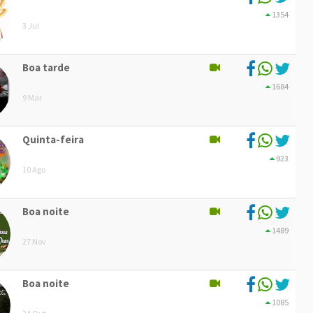
1354
3 Jul
Boa tarde
1684
9 Mar
Quinta-feira
923
10 Ago
Boa noite
1489
27 Nov
Boa noite
1085