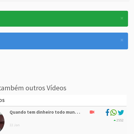
×
×
também outros Vídeos
OS
Quando tem dinheiro todo mun. . .
2552
22 Jan