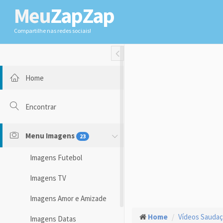
Meu
ZapZap
Compartilhe nas redes sociais!
Toggle Fullwidth
Home
Encontrar
Menu Imagens
23
Imagens Futebol
Imagens TV
Imagens Amor e Amizade
Home
Vídeos Sauda
Imagens Datas