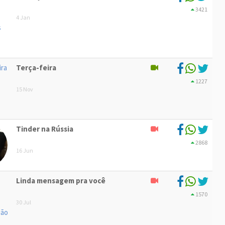
3421
4 Jan
Terça-feira
1227
15 Nov
Tinder na Rússia
2868
16 Jun
Linda mensagem pra você
1570
30 Jul