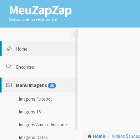
Meu
ZapZap
Compartilhe nas redes sociais!
Toggle Fullwidth
Home
Encontrar
Menu Imagens
23
Imagens Futebol
Imagens TV
Imagens Amor e Amizade
Home
Vídeos Sauda
Imagens Datas