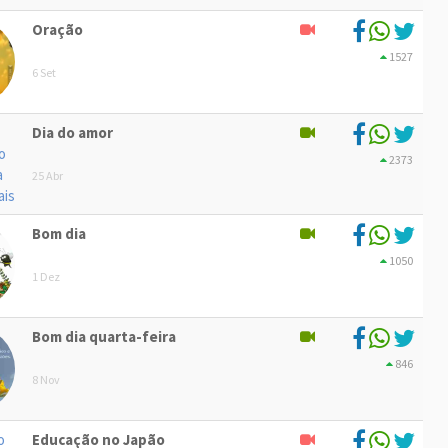
Oração
1527
6 Set
Dia do amor
2373
25 Abr
Bom dia
1050
1 Dez
Bom dia quarta-feira
846
8 Nov
Educação no Japão