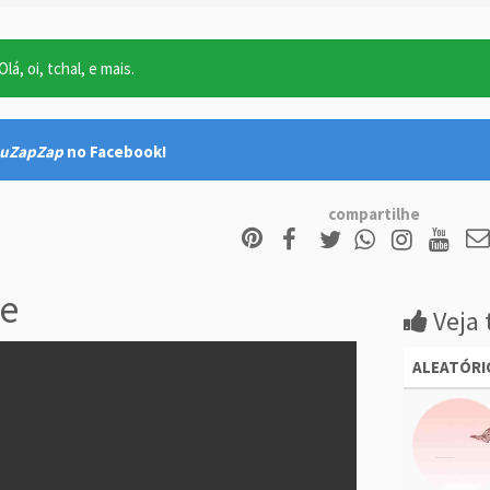
lá, oi, tchal, e mais.
uZapZap
no Facebook!
compartilhe
e
Veja 
ALEATÓRI