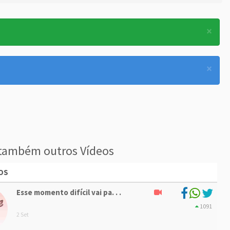
×
×
também outros Vídeos
OS
Esse momento difícil vai pa. . .
1091
2 Set