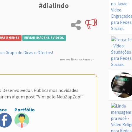
#dialindo
RAS E MEMES
ENVIAR IMAGENS E VÍDEOS
so Grupo de Dicas e Ofertas!
nossos links na Amazon
do Desenvolvedor. Publicamos novidades.
ar em algum post "Vim pelo MeuZapZap!"
ace
Portfólio