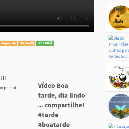
 cliques
24 Jun
57.8 KB
GIF
Vídeo Boa
ão possui
tarde, dia lindo
... compartilhe!
#tarde
#boatarde