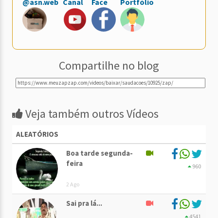
@asn.web
Canal
Face
Portfólio
Compartilhe no blog
Veja também outros Vídeos
ALEATÓRIOS
Boa tarde segunda-
feira
960
2 Ago
Sai pra lá...
4541