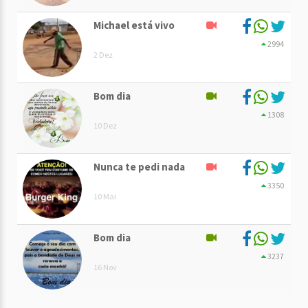
Michael está vivo
2994
2 Dez
Bom dia
1308
10 Dez
Nunca te pedi nada
3350
10 Mai
Bom dia
3237
16 Nov