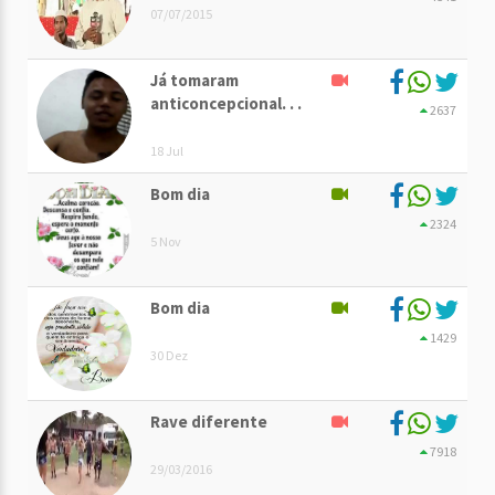
07/07/2015
Já tomaram
anticoncepcional. . .
2637
18 Jul
Bom dia
2324
5 Nov
Bom dia
1429
30 Dez
Rave diferente
7918
29/03/2016