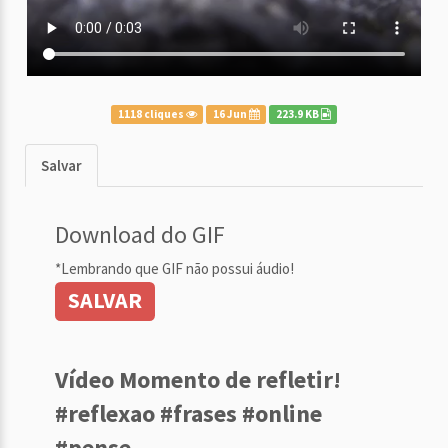
1118 cliques
16 Jun
223.9 KB
Salvar
Download do GIF
*Lembrando que GIF não possui áudio!
SALVAR
Vídeo Momento de refletir!
#reflexao #frases #online
#pense