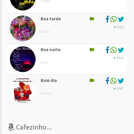
26 Abr
Boa tarde
1222
16 Fev
Boa noite
1412
8 Abr
Bom dia
1367
14 Out
Cafezinho...