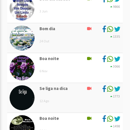
9866
3 Jun
Bom dia
1335
24 Out
Boa noite
3066
6 Nov
Se liga na dica
1773
12 Ago
Boa noite
1498