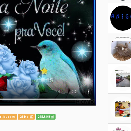
cliques
28 Mai
285.5 KB