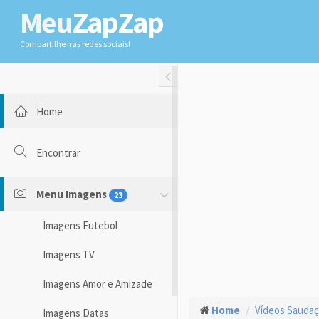
Meu
ZapZap
Compartilhe nas redes sociais!
Toggle Fullwidth
Home
Encontrar
Menu Imagens
23
Imagens Futebol
Imagens TV
Imagens Amor e Amizade
Home
Vídeos Sauda
Imagens Datas