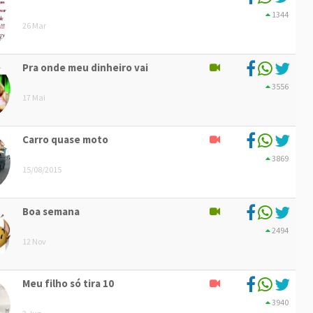
1344
26 Mar
Pra onde meu dinheiro vai
3556
17 Mai
Carro quase moto
3869
15/08/2015
Boa semana
2494
12 Nov
Meu filho só tira 10
3940