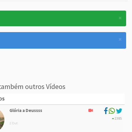
×
×
também outros Vídeos
OS
Glória a Deussss
2385
2 Out