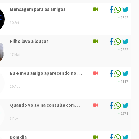
Mensagem para os amigos
1642
30 Set
Filho lava a louça?
2882
17 Mai
Eu e meu amigo aparecendo no. . .
1117
29 Ago
Quando volto na consulta com. . .
1271
3 Fev
Bom dia