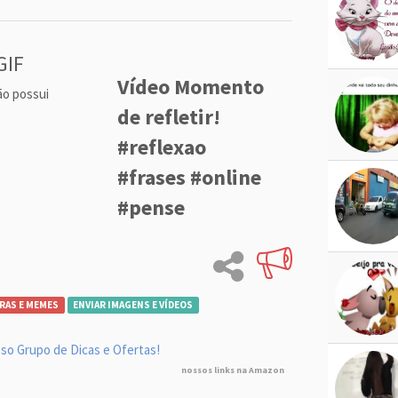
GIF
Vídeo Momento
ão possui
de refletir!
#reflexao
#frases #online
#pense
RAS E MEMES
ENVIAR IMAGENS E VÍDEOS
so Grupo de Dicas e Ofertas!
nossos links na Amazon