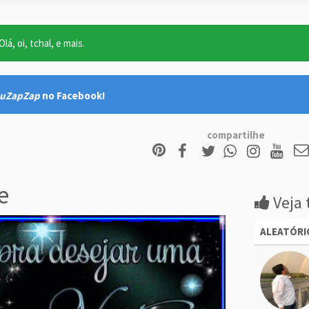
lá, oi, tchal, e mais.
uZapZap
no Facebook!
compartilhe
e
Veja 
ALEATÓRI