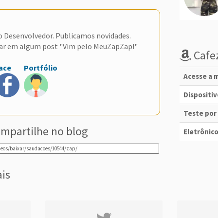
do Desenvolvedor. Publicamos novidades.
ar em algum post "Vim pelo MeuZapZap!"
Cafez
ace
Portfólio
Acesse a m
Dispositi
Teste por
mpartilhe no blog
Eletrônico
ais