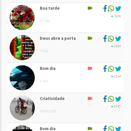
Boa tarde
1036
22 Jan
Deus abre a porta
3164
7 Out
Bom dia
1154
7 Jun
Criatividade
3747
02/07/2015
Bom dia