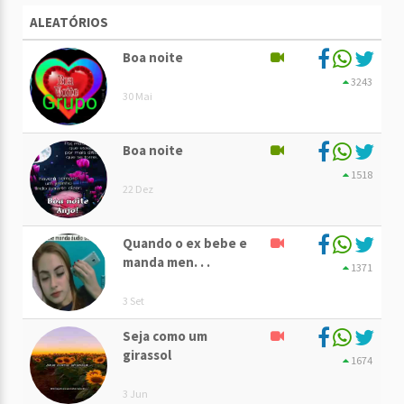
ALEATÓRIOS
Boa noite
3243
30 Mai
Boa noite
1518
22 Dez
Quando o ex bebe e
manda men. . .
1371
3 Set
Seja como um
girassol
1674
3 Jun