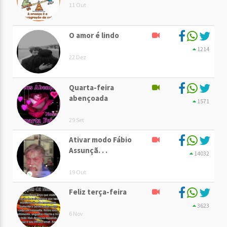
11 Out
O amor é lindo
1214
22 Dez
Quarta-feira
abençoada
1571
29 Set
Ativar modo Fábio
Assunçã. . .
14032
19 Out
Feliz terça-feira
3623
6 Nov