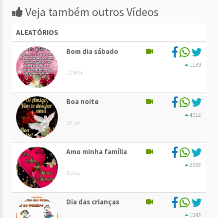
Veja também outros Vídeos
ALEATÓRIOS
Bom dia sábado
1139
12 Mar
Boa noite
4012
23 Jul
Amo minha família
2993
8 Dez
Dia das crianças
1043