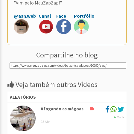
"Vim pelo MeuZapZap!"
@asn.web
Canal
Face
Portfólio
Compartilhe no blog
Veja também outros Vídeos
ALEATÓRIOS
Afogando as mágoas
2576
23 Abr