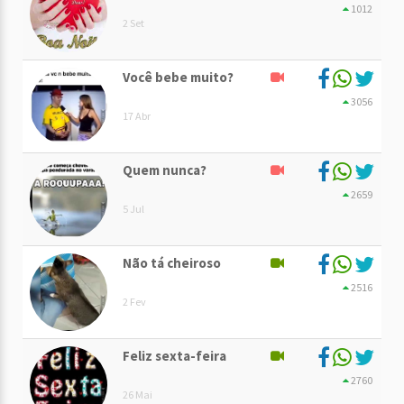
1012
2 Set
Você bebe muito?
3056
17 Abr
Quem nunca?
2659
5 Jul
Não tá cheiroso
2516
2 Fev
Feliz sexta-feira
2760
26 Mai