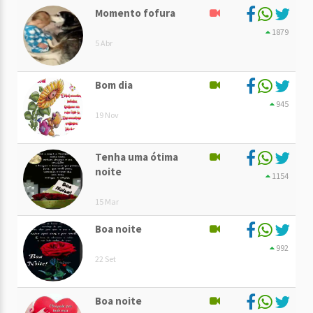
Momento fofura
1879
5 Abr
Bom dia
945
19 Nov
Tenha uma ótima
noite
1154
15 Mar
Boa noite
992
22 Set
Boa noite