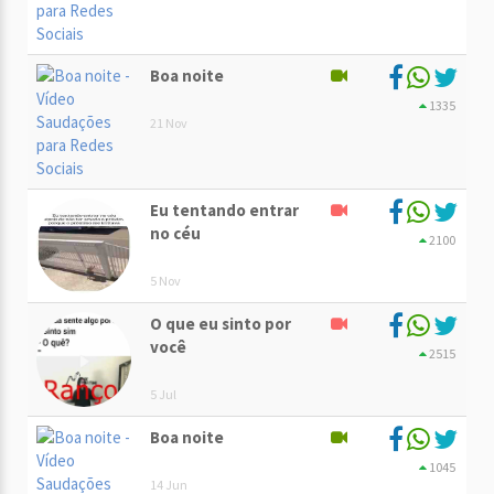
Boa noite
1335
21 Nov
Eu tentando entrar
no céu
2100
5 Nov
O que eu sinto por
você
2515
5 Jul
Boa noite
1045
14 Jun