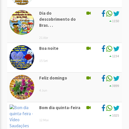
Dia do
descobrimento do
1150
Bras. . .
21 Abr
Boa noite
1234
15 Set
Feliz domingo
3899
4 Jun
Bom dia quinta-feira
1025
12 Mai