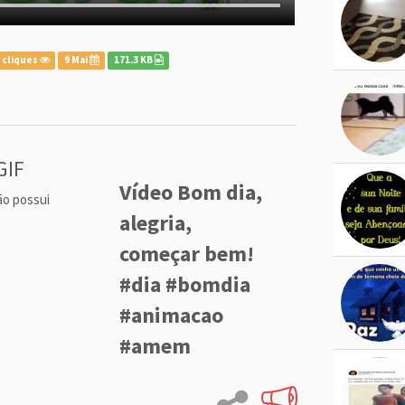
 cliques
9 Mai
171.3 KB
GIF
Vídeo Bom dia,
ão possui
alegria,
começar bem!
#dia #bomdia
#animacao
#amem