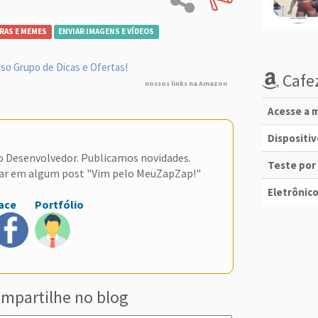
RAS E MEMES
ENVIAR IMAGENS E VÍDEOS
so Grupo de Dicas e Ofertas!
Cafez
nossos links na Amazon
Acesse a m
Dispositi
do Desenvolvedor. Publicamos novidades.
Teste por
ar em algum post "Vim pelo MeuZapZap!"
Eletrônico
ace
Portfólio
mpartilhe no blog