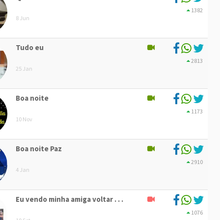
1382
8 Jun
Tudo eu
2813
25 Jan
Boa noite
1173
10 Nov
Boa noite Paz
2910
4 Jan
Eu vendo minha amiga voltar . . .
1076