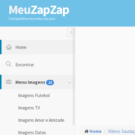
Meu
ZapZap
Compartilhe nas redes sociais!
Toggle Fullwidth
Home
Encontrar
Menu Imagens
23
Imagens Futebol
Imagens TV
Imagens Amor e Amizade
Home
Vídeos Sauda
Imagens Datas