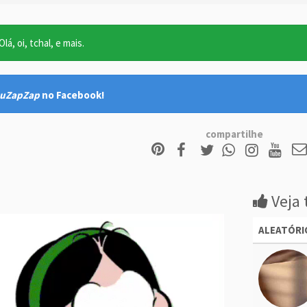
lá, oi, tchal, e mais.
uZapZap
no Facebook!
compartilhe
Veja 
ALEATÓRI