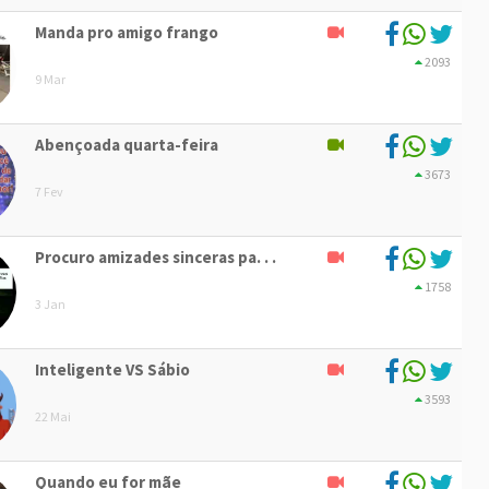
Manda pro amigo frango
2093
9 Mar
Abençoada quarta-feira
3673
7 Fev
Procuro amizades sinceras pa. . .
1758
3 Jan
Inteligente VS Sábio
3593
22 Mai
Quando eu for mãe