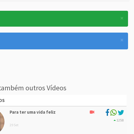
×
×
também outros Vídeos
OS
Para ter uma vida feliz
1258
29 Set