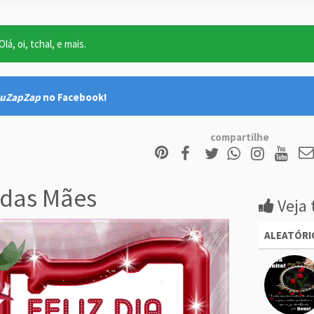
lá, oi, tchal, e mais.
uZapZap
no Facebook!
compartilhe
a das Mães
Veja 
ALEATÓRI