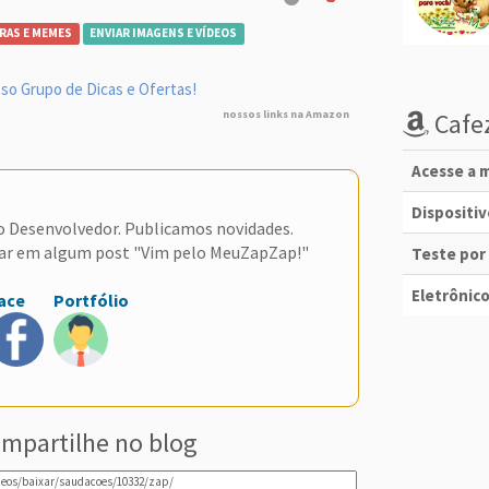
RAS E MEMES
ENVIAR IMAGENS E VÍDEOS
so Grupo de Dicas e Ofertas!
nossos links na Amazon
Cafez
Acesse a m
Dispositi
do Desenvolvedor. Publicamos novidades.
ar em algum post "Vim pelo MeuZapZap!"
Teste por
Eletrônico
ace
Portfólio
mpartilhe no blog