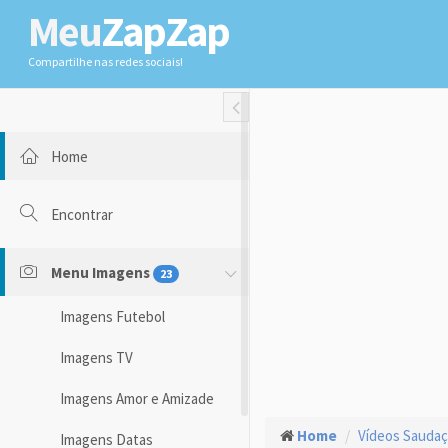
Meu
ZapZap
Compartilhe nas redes sociais!
Toggle Fullwidth
Home
Encontrar
Menu Imagens
23
Imagens Futebol
Imagens TV
Imagens Amor e Amizade
Home
Vídeos Sauda
Imagens Datas