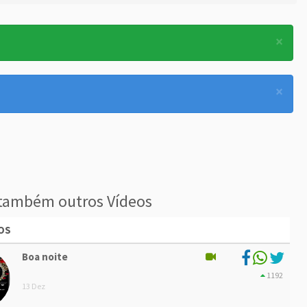
×
×
também outros Vídeos
OS
Boa noite
1192
13 Dez