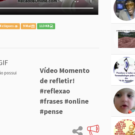
4 cliques
9 Mai
113 KB
GIF
Vídeo Momento
ão possui
de refletir!
#reflexao
#frases #online
#pense