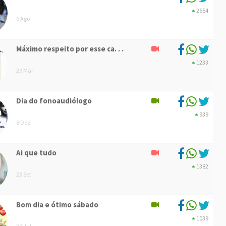
2654
6 Ago
Máximo respeito por esse ca. . .
1233
29 Mar
Dia do fonoaudiólogo
939
8 Dez
Ai que tudo
1382
23 Set
Bom dia e ótimo sábado
1039