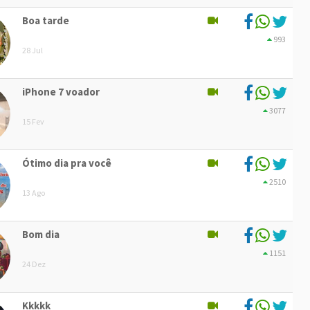
Boa tarde
993
28 Jul
iPhone 7 voador
3077
15 Fev
Ótimo dia pra você
2510
13 Ago
Bom dia
1151
24 Dez
Kkkkk