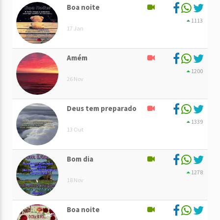
Boa noite
1113
17 Jan
Amém
1200
26 Nov
Deus tem preparado
1339
13 Out
Bom dia
1278
18 Nov
Boa noite