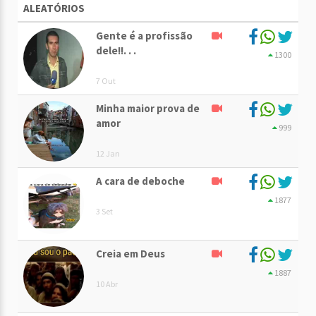
ALEATÓRIOS
Gente é a profissão
dele!!. . .
1300
7 Out
Minha maior prova de
amor
999
12 Jan
A cara de deboche
1877
3 Set
Creia em Deus
1887
10 Abr