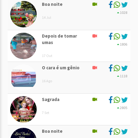
Boa noite
1028
14 Jul
Depois de tomar
umas
1806
17 Out
O cara é um gênio
1118
16 Ago
Sagrada
2805
7 Set
Boa noite