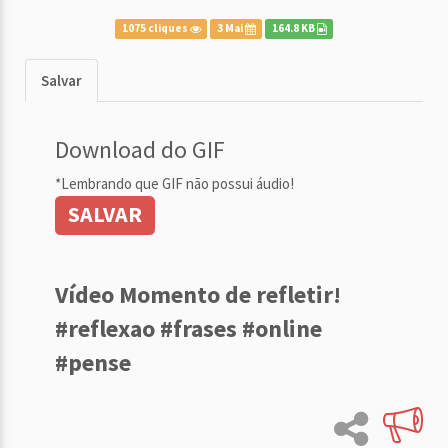
1075 cliques
3 Mai
164.8 KB
Salvar
Download do GIF
*Lembrando que GIF não possui áudio!
SALVAR
Vídeo Momento de refletir!
#reflexao #frases #online
#pense