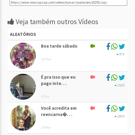
Veja também outros Vídeos
ALEATÓRIOS
Boa tarde sábado
973
16 Out
É pra isso que eu
pago inte. . .
2526
4 Dez
Você acredita em
reencarna�. . .
2870
29 Mai