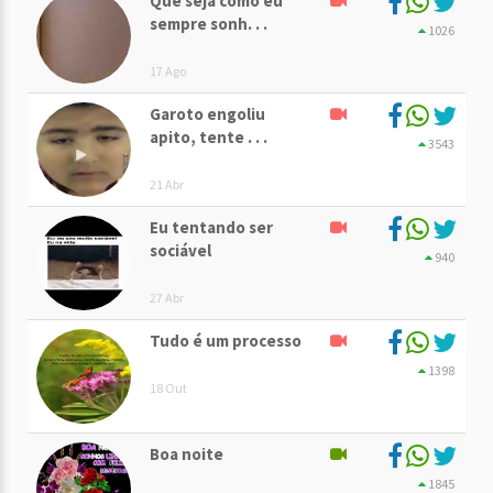
Que seja como eu
sempre sonh. . .
1026
17 Ago
Garoto engoliu
apito, tente . . .
3543
21 Abr
Eu tentando ser
sociável
940
27 Abr
Tudo é um processo
1398
18 Out
Boa noite
1845