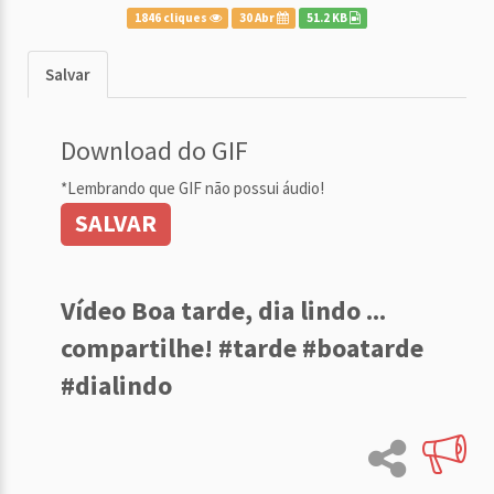
1846 cliques
30 Abr
51.2 KB
Salvar
Download do GIF
*Lembrando que GIF não possui áudio!
SALVAR
Vídeo Boa tarde, dia lindo ...
compartilhe! #tarde #boatarde
#dialindo