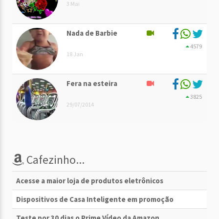
3 Mai
Nada de Barbie
4579
18 Jan
Fera na esteira
3825
29/07/2014
Cafezinho...
Acesse a maior loja de produtos eletrônicos
Dispositivos de Casa Inteligente em promoção
Teste por 30 dias o Prime Vídeo da Amazon