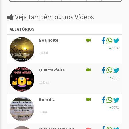
Veja também outros Vídeos
ALEATÓRIOS
Boa noite
1106
16 Jul
Quarta-feira
2101
11 Dez
Bom dia
3071
7 Mai