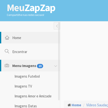
Meu
ZapZap
Compartilhe nas redes sociais!
Toggle Fullwidth
Home
Encontrar
Menu Imagens
23
Imagens Futebol
Imagens TV
Imagens Amor e Amizade
Home
Vídeos Sauda
Imagens Datas