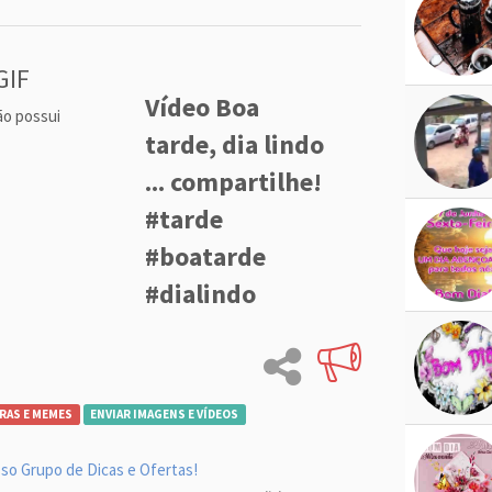
GIF
Vídeo Boa
ão possui
tarde, dia lindo
... compartilhe!
#tarde
#boatarde
#dialindo
RAS E MEMES
ENVIAR IMAGENS E VÍDEOS
so Grupo de Dicas e Ofertas!