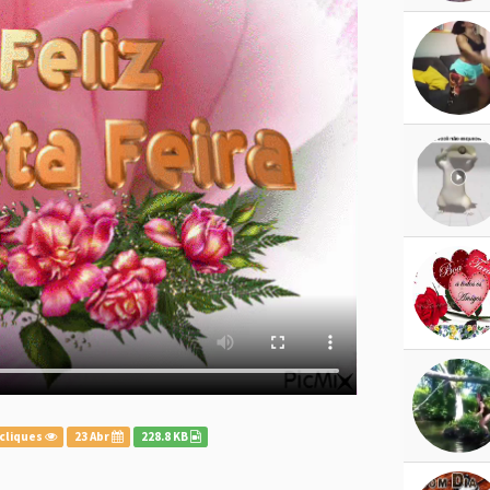
cliques
23 Abr
228.8 KB