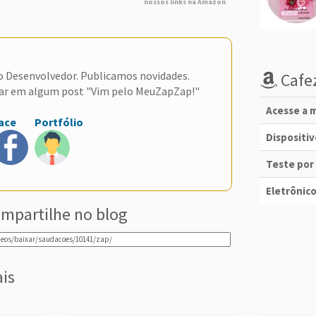
nossos links na Amazon
do Desenvolvedor. Publicamos novidades.
Cafez
ar em algum post "Vim pelo MeuZapZap!"
Acesse a m
ace
Portfólio
Dispositi
Teste por
Eletrônico
mpartilhe no blog
ais