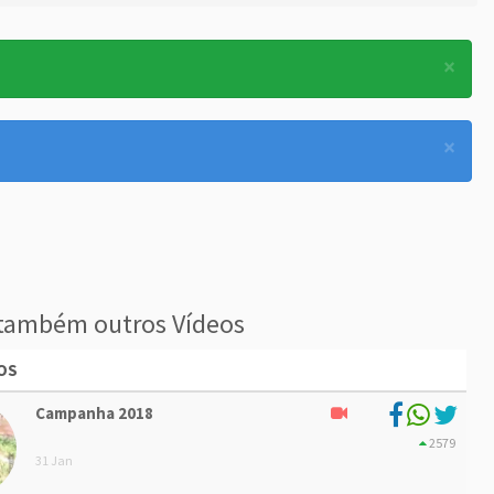
×
×
também outros Vídeos
OS
Campanha 2018
2579
31 Jan