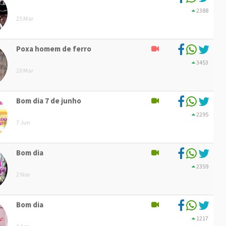
2388
25 Mar
Poxa homem de ferro
3453
20 Mar
Bom dia 7 de junho
2295
7 Jun
Bom dia
2359
2 Nov
Bom dia
1217