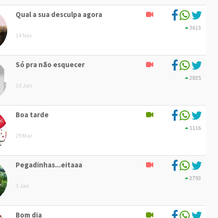
Qual a sua desculpa agora
3613
14 Nov
Só pra não esquecer
2835
10 Jan
Boa tarde
1116
29 Mar
Pegadinhas...eitaaa
2793
3 Jan
Bom dia