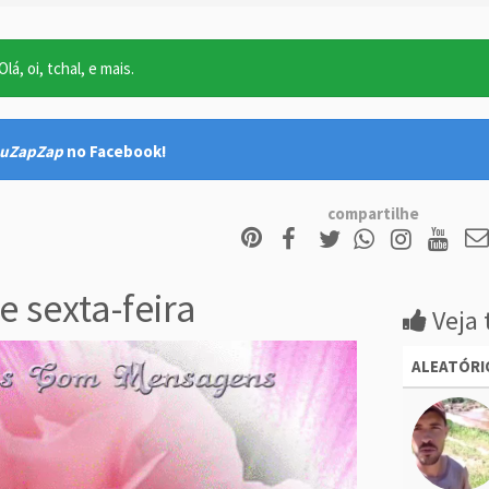
lá, oi, tchal, e mais.
uZapZap
no Facebook!
compartilhe
 sexta-feira
Veja 
ALEATÓRI