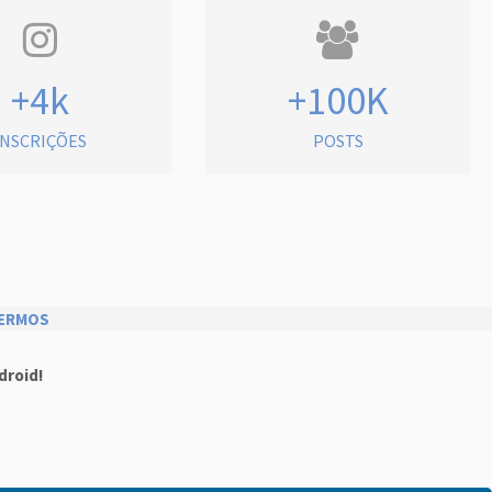
+4k
+100K
INSCRIÇÕES
POSTS
ERMOS
droid!