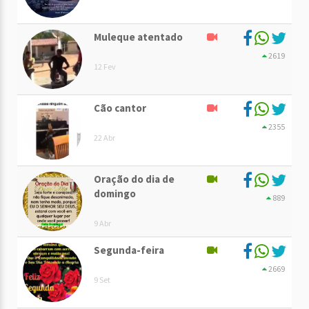
Muleque atentado
2619
12 Fev
Cão cantor
2355
22 Abr
Oração do dia de
domingo
889
9 Abr
Segunda-feira
2669
9 Set