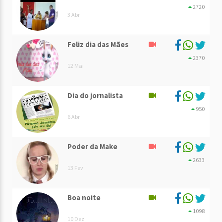
2720
3 Abr
Feliz dia das Mães
2370
12 Mai
Dia do jornalista
950
6 Abr
Poder da Make
2633
13 Fev
Boa noite
1098
10 Dez