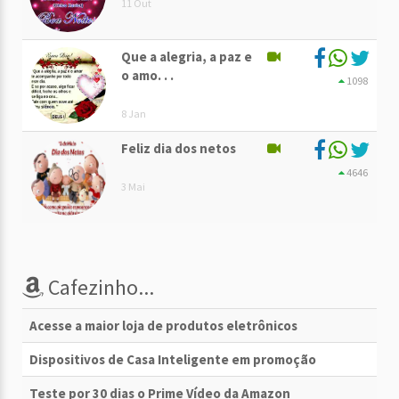
11 Out
Que a alegria, a paz e
o amo. . .
1098
8 Jan
Feliz dia dos netos
4646
3 Mai
Cafezinho...
Acesse a maior loja de produtos eletrônicos
Dispositivos de Casa Inteligente em promoção
Teste por 30 dias o Prime Vídeo da Amazon