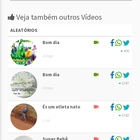
Veja também outros Vídeos
ALEATÓRIOS
Bom dia
906
21 Ago
Bom dia
1287
26 Nov
És um atleta nato
3282
1 Jul
Super Bebê