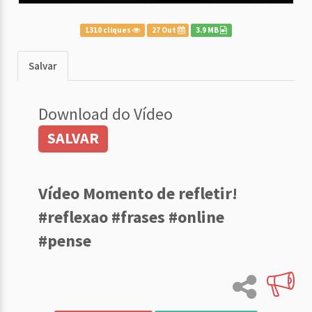
1310 cliques
27 Out
3.9 MB
Salvar
Download do Vídeo
SALVAR
Vídeo Momento de refletir!
#reflexao #frases #online
#pense