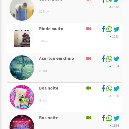
2338
22 Nov
Rindo muito
1263
10 Fev
Acertou em cheio
1354
8 Out
Boa noite
1398
4 Nov
Boa noite
1824