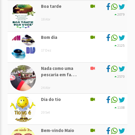
Boa tarde
2079
18 Abr
Bom dia
2125
17 Dez
Nada como uma
pescaria em fa. . .
2570
24 Abr
Dia do tio
1108
20 Set
Bem-vindo Maio