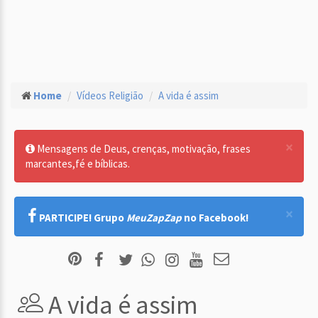
Home
Vídeos Religião
A vida é assim
×
Mensagens de Deus, crenças, motivação, frases
marcantes,fé e bíblicas.
×
PARTICIPE! Grupo
MeuZapZap
no Facebook!
A vida é assim