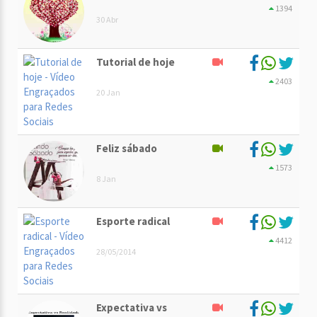
1394
30 Abr
Tutorial de hoje
2403
20 Jan
Feliz sábado
1573
8 Jan
Esporte radical
4412
28/05/2014
Expectativa vs