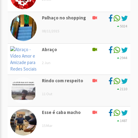
Palhaço no shopping
5024
08/11/2015
Abraço
2944
2 Jun
Rindo com respeito
2110
11 Out
Esse é caba macho
1487
15 Mar