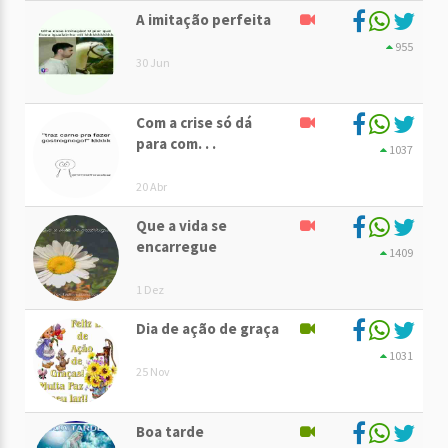
A imitação perfeita
955
30 Jun
Com a crise só dá
para com. . .
1037
20 Abr
Que a vida se
encarregue
1409
1 Dez
Dia de ação de graça
1031
25 Nov
Boa tarde