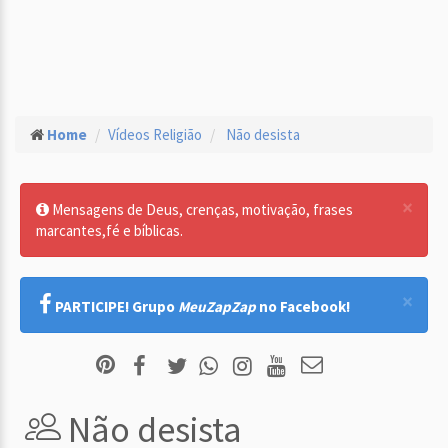
Home
Vídeos Religião
Não desista
×
Mensagens de Deus, crenças, motivação, frases
marcantes,fé e bíblicas.
×
PARTICIPE! Grupo
MeuZapZap
no Facebook!
Não desista