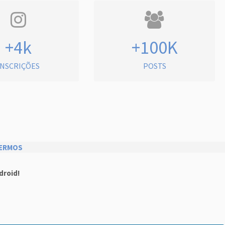
+4k
+100K
INSCRIÇÕES
POSTS
ERMOS
droid!