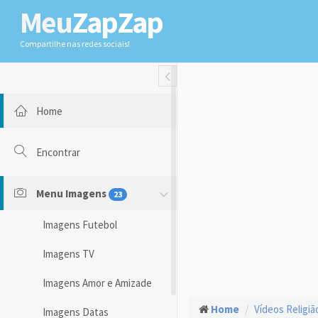
Meu
ZapZap
Compartilhe nas redes sociais!
Toggle Fullwidth
Home
Encontrar
Menu Imagens
23
Imagens Futebol
Imagens TV
Imagens Amor e Amizade
Home
Vídeos Religiã
Imagens Datas