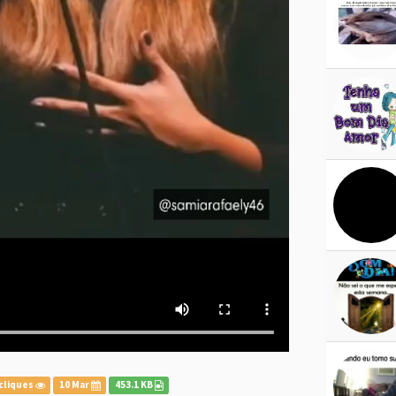
cliques
10 Mar
453.1 KB