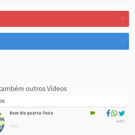
×
×
também outros Vídeos
OS
Bom dia quarta-feira
805
8 Nov