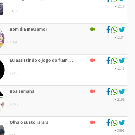
1226
3 Nov
Bom dia meu amor
1184
1 Jul
Eu assistindo o jogo do flam. . .
1143
29 Out
Boa semana
2168
27 Mai
Olha o susto rsrsrs
3891