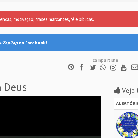
nças, motivação, frases marcantes,fé e bíblicas.
uZapZap
no Facebook!
compartilhe
m Deus
Veja 
ALEATÓRI