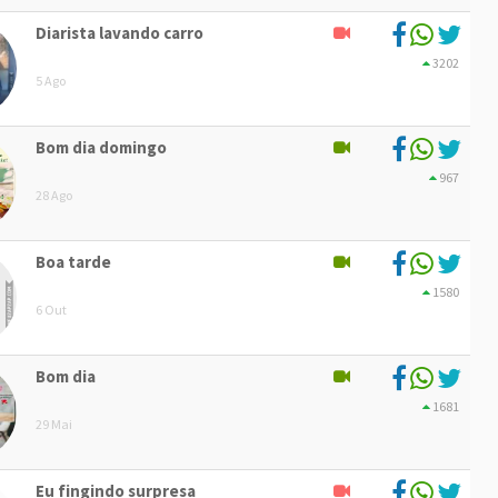
Diarista lavando carro
3202
5 Ago
Bom dia domingo
967
28 Ago
Boa tarde
1580
6 Out
Bom dia
1681
29 Mai
Eu fingindo surpresa