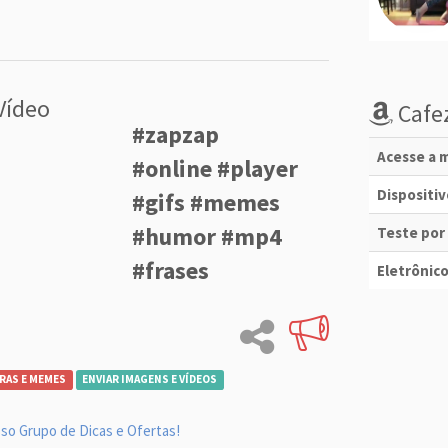
Vídeo
Cafez
#zapzap
Acesse a m
#online #player
Dispositi
#gifs #memes
#humor #mp4
Teste por
#frases
Eletrônico
RAS E MEMES
ENVIAR IMAGENS E VÍDEOS
so Grupo de Dicas e Ofertas!