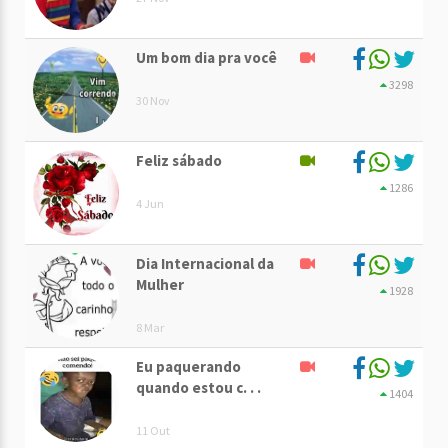
Um bom dia pra você
3298
30 Nov
Feliz sábado
1286
4 Jun
Dia Internacional da
Mulher
1928
8 Mar
Eu paquerando
quando estou c. . .
1404
11 Out