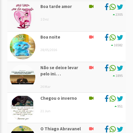
Boa tarde amor
2305
1 Dez
Boa noite
16582
28/05/2016
Não se deixe levar
pelo ini. . .
1895
26 Mar
Chegou o inverno
951
21 Jun
O Thiago Abravanel