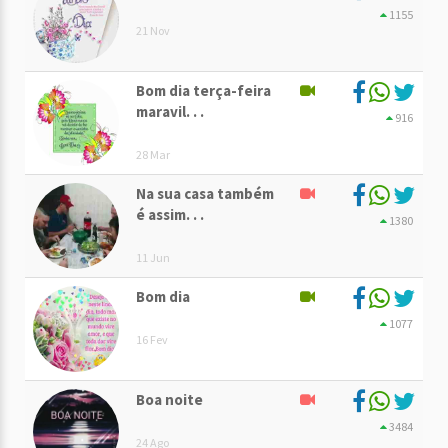
1155
21 Nov
Bom dia terça-feira
maravil. . .
916
28 Mar
Na sua casa também
é assim. . .
1380
11 Jun
Bom dia
1077
16 Fev
Boa noite
3484
24 Ago