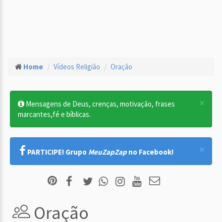
Home
Vídeos Religião
Oração
×
Mensagens de Deus, crenças, motivação, frases
marcantes,fé e bíblicas.
×
PARTICIPE! Grupo
MeuZapZap
no Facebook!
Oração