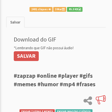
2401 cliques
3 Mai
95.3 KB
Salvar
Download do GIF
*Lembrando que GIF não possui áudio!
SALVAR
#zapzap #online #player #gifs
#memes #humor #mp4 #frases
ENVIAR ZUERAS E MEMES
ENVIAR IMAGENS E VÍDEOS