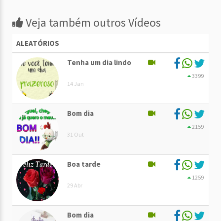
Veja também outros Vídeos
ALEATÓRIOS
Tenha um dia lindo
3399
14 Jan
Bom dia
2159
31 Out
Boa tarde
1259
29 Abr
Bom dia