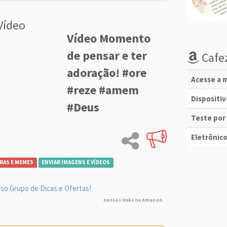
Vídeo
Vídeo Momento
de pensar e ter
Cafez
adoração! #ore
Acesse a m
#reze #amem
Dispositi
#Deus
Teste por
Eletrônico
RAS E MEMES
ENVIAR IMAGENS E VÍDEOS
so Grupo de Dicas e Ofertas!
nossos links na Amazon