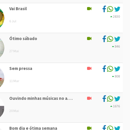
Vai Brasil
2830
6 Jul
Ótimo sábado
846
27 Mai
Sem pressa
808
11 Mar
Ouvindo minhas músicas no a. . .
1676
20 Mai
Bom dia e ótima semana