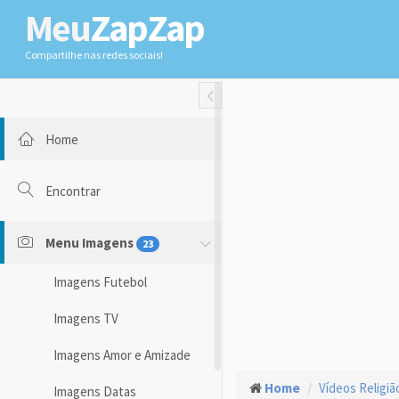
Meu
ZapZap
Compartilhe nas redes sociais!
Toggle Fullwidth
Home
Encontrar
Menu Imagens
23
Imagens Futebol
Imagens TV
Imagens Amor e Amizade
Home
Vídeos Religiã
Imagens Datas