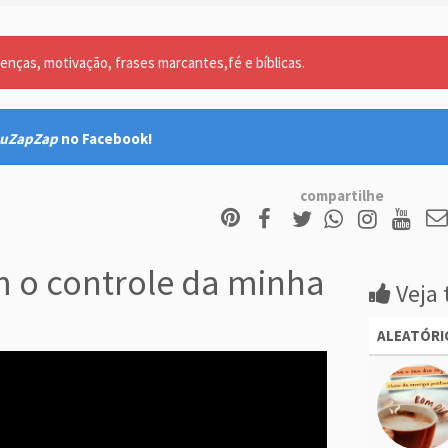
nças, motivação, frases marcantes,fé e bíblicas.
uZapZap
no Facebook!
compartilhe
 o controle da minha
Veja 
ALEATÓRI