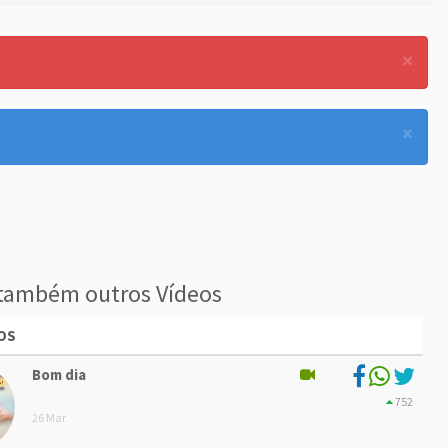
×
×
também outros Vídeos
OS
Bom dia
752
26 Mar