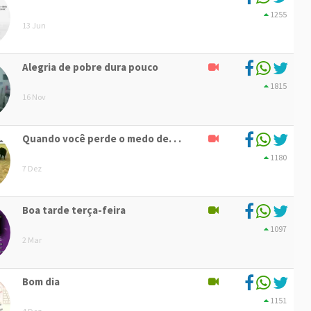
1255
13 Jun
Alegria de pobre dura pouco
1815
16 Nov
Quando você perde o medo de. . .
1180
7 Dez
Boa tarde terça-feira
1097
2 Mar
Bom dia
1151