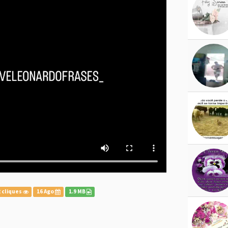
 cliques
16 Ago
1.9 MB