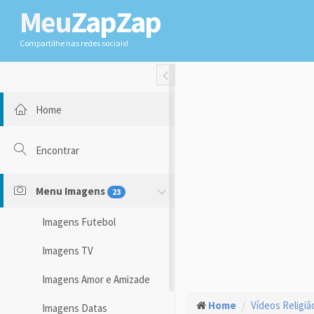
Meu
ZapZap
Compartilhe nas redes sociais!
Toggle Fullwidth
Home
Encontrar
Menu Imagens
23
Imagens Futebol
Imagens TV
Imagens Amor e Amizade
Home
Vídeos Religiã
Imagens Datas