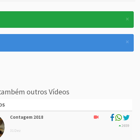
×
×
também outros Vídeos
OS
Contagem 2018
2659
31 Dez