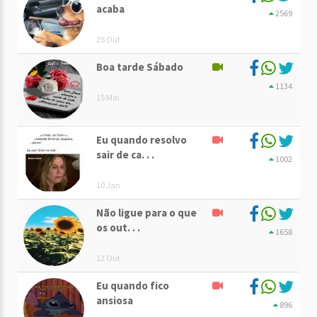
acaba
2569
25 Out
Boa tarde Sábado
1134
15 Mai
Eu quando resolvo
sair de ca. . .
1002
10 Jan
Não ligue para o que
os out. . .
1658
12 Out
Eu quando fico
ansiosa
896