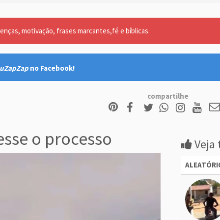
nças, motivação, frases marcantes,fé e bíblicas.
uZapZap
no Facebook!
compartilhe
sse o processo
Veja 
ALEATÓRI