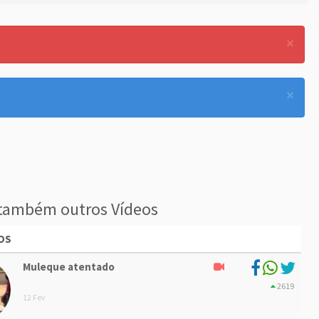
×
×
também outros Vídeos
OS
Muleque atentado
2619
12 Fev