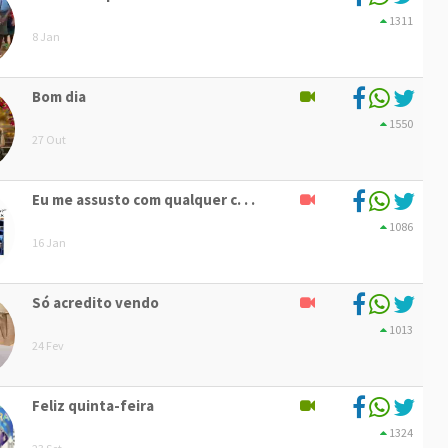
1311
8 Jan
Bom dia
1550
27 Out
Eu me assusto com qualquer c. . .
1086
16 Jan
Só acredito vendo
1013
24 Fev
Feliz quinta-feira
1324