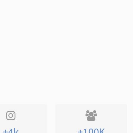
+4k
+100K