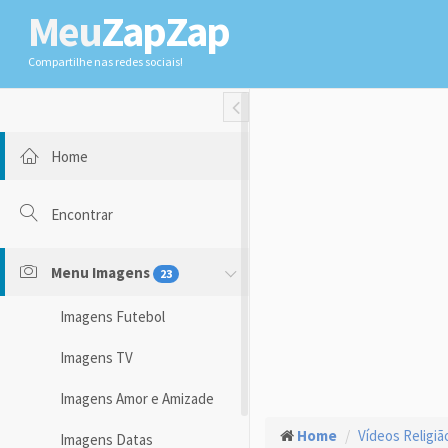
Meu
ZapZap
Compartilhe nas redes sociais!
Toggle Fullwidth
Home
Encontrar
Menu Imagens
23
Imagens Futebol
Imagens TV
Imagens Amor e Amizade
Home
Vídeos Religiã
Imagens Datas