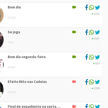
Bom dia
1335
12 Nov
Se joga
2557
7 Fev
Bom dia segunda-feira
834
24 Abr
Efeito Mito nas Cadeias
2590
29 Out
Final de expediente na sexta. . .