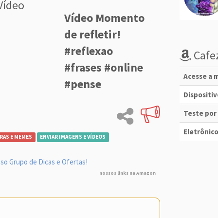
Vídeo
Vídeo Momento
de refletir!
#reflexao
Cafez
#frases #online
Acesse a m
#pense
Dispositi
Teste por
Eletrônico
RAS E MEMES
ENVIAR IMAGENS E VÍDEOS
so Grupo de Dicas e Ofertas!
nossos links na Amazon