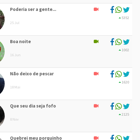
Poderia ser a gente...
5352
25 Jul
Boa noite
1002
16 Jun
Não deixo de pescar
1620
18 Mai
Que seu dia seja fofo
2125
8 Nov
Quebrei meu porquinho