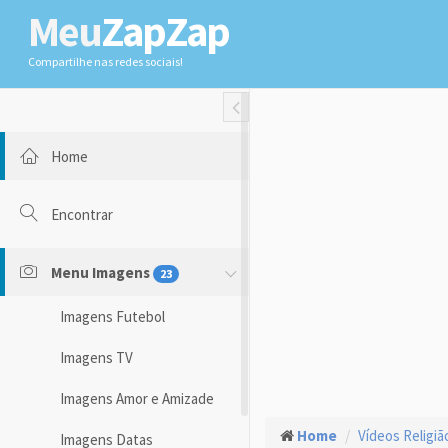
Meu
ZapZap
Compartilhe nas redes sociais!
Toggle Fullwidth
Home
Encontrar
Menu Imagens
23
Imagens Futebol
Imagens TV
Imagens Amor e Amizade
Home
Vídeos Religiã
Imagens Datas