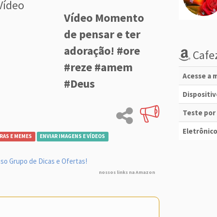
Vídeo
Vídeo Momento
de pensar e ter
adoração! #ore
Cafez
#reze #amem
Acesse a m
#Deus
Dispositi
Teste por
Eletrônico
RAS E MEMES
ENVIAR IMAGENS E VÍDEOS
so Grupo de Dicas e Ofertas!
nossos links na Amazon