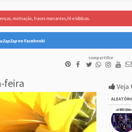
nças, motivação, frases marcantes,fé e bíblicas.
uZapZap
no Facebook!
compartilhe
feira
Veja 
ALEATÓRI