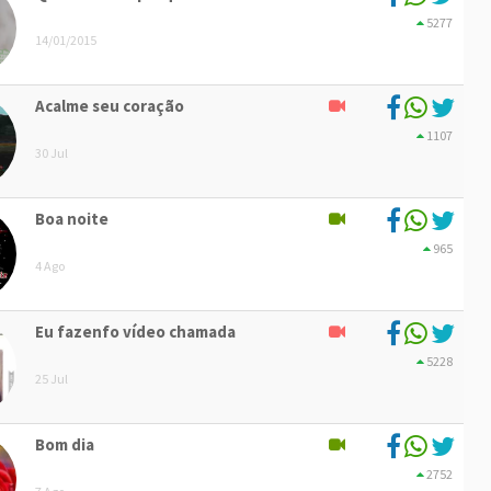
5277
14/01/2015
Acalme seu coração
1107
30 Jul
Boa noite
965
4 Ago
Eu fazenfo vídeo chamada
5228
25 Jul
Bom dia
2752