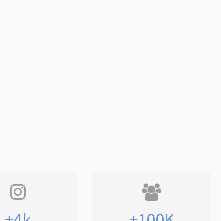
+4k
+100K