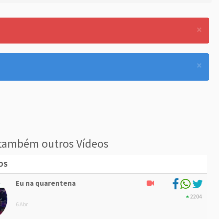
×
×
também outros Vídeos
OS
Eu na quarentena
2204
6 Abr