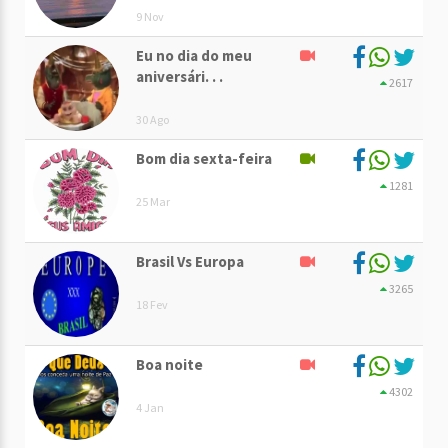
9 Nov
Eu no dia do meu
aniversári. . .
2617
30 Ago
Bom dia sexta-feira
1281
25 Mar
Brasil Vs Europa
3265
18 Fev
Boa noite
4302
4 Jan