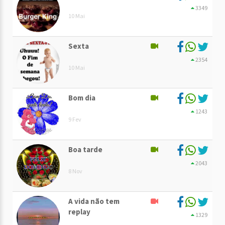
3349
10 Mai
Sexta
2354
10 Mai
Bom dia
1243
9 Fev
Boa tarde
2043
8 Nov
A vida não tem
replay
1329