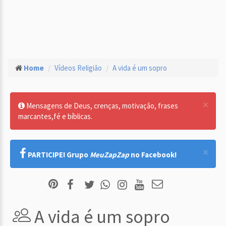
Home
Vídeos Religião
A vida é um sopro
×
Mensagens de Deus, crenças, motivação, frases
marcantes,fé e bíblicas.
×
PARTICIPE! Grupo
MeuZapZap
no Facebook!
A vida é um sopro