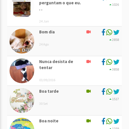
perguntam o que eu.
1026
. .
24 Jan
Bom dia
2858
24 Ago
Nunca desista de
tentar
3858
03/09/2016
Boa tarde
1517
30 Set
Boa noite
1259