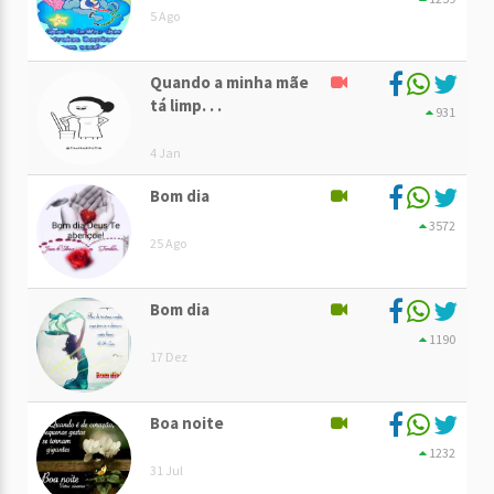
5 Ago
Quando a minha mãe
tá limp. . .
931
4 Jan
Bom dia
3572
25 Ago
Bom dia
1190
17 Dez
Boa noite
1232
31 Jul