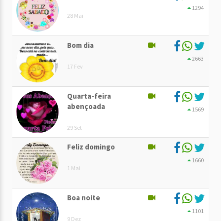
1294
28 Mai
Bom dia
2663
17 Fev
Quarta-feira
abençoada
1569
29 Set
Feliz domingo
1660
1 Mai
Boa noite
1101
9 Dez