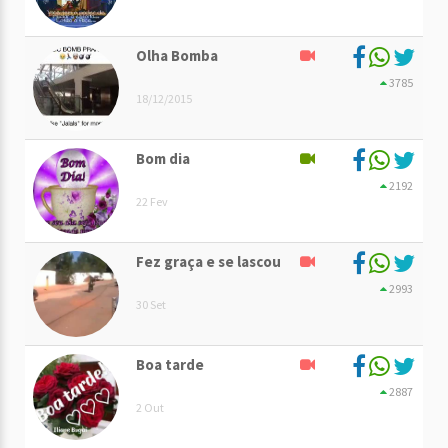
Olha Bomba
3785
18/12/2015
Bom dia
2192
22 Fev
Fez graça e se lascou
2993
30 Set
Boa tarde
2887
2 Out