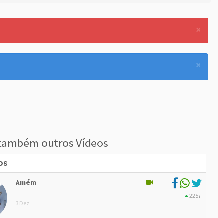
×
×
também outros Vídeos
OS
Amém
2257
3 Dez