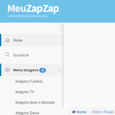
Meu
ZapZap
Compartilhe nas redes sociais!
Toggle Fullwidth
Home
Encontrar
Menu Imagens
23
Imagens Futebol
Imagens TV
Imagens Amor e Amizade
Home
Vídeos Piadas
Imagens Datas