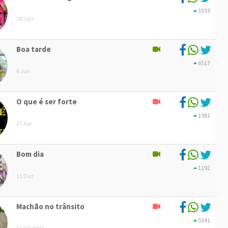
3339
28 Jan
Boa tarde
6517
6 Jun
O que é ser forte
1981
27 Abr
Bom dia
1192
11 Dez
Machão no trânsito
5341