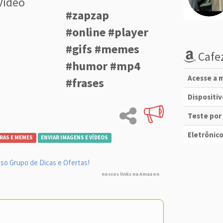
Vídeo
#zapzap
#online #player
#gifs #memes
Cafez
#humor #mp4
Acesse a m
#frases
Dispositi
Teste por
Eletrônico
RAS E MEMES
ENVIAR IMAGENS E VÍDEOS
so Grupo de Dicas e Ofertas!
nossos links na Amazon