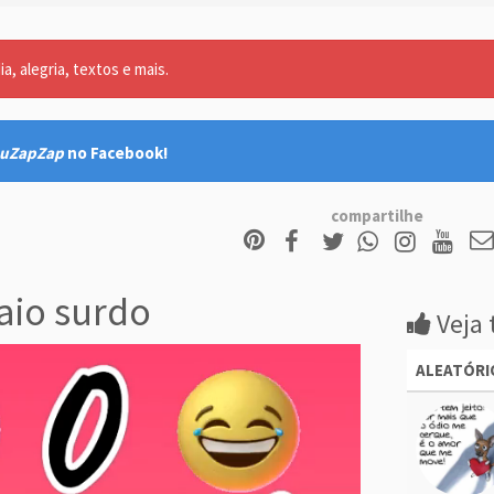
, alegria, textos e mais.
uZapZap
no Facebook!
compartilhe
io surdo
Veja 
ALEATÓRI