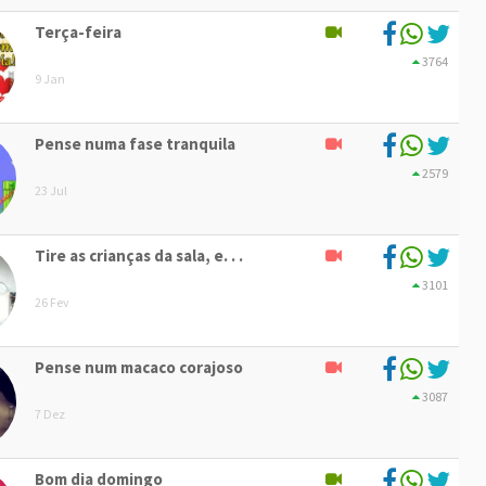
Terça-feira
3764
9 Jan
Pense numa fase tranquila
2579
23 Jul
Tire as crianças da sala, e. . .
3101
26 Fev
Pense num macaco corajoso
3087
7 Dez
Bom dia domingo