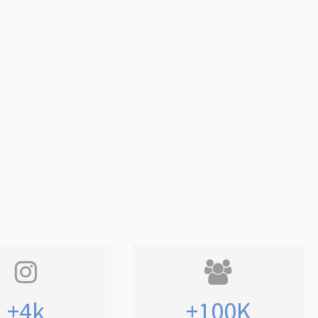
+4k
+100K