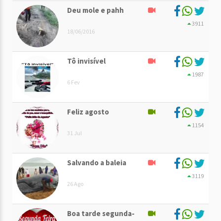
Deu mole e pahh
3911
18/06/2016
Tô invisível
1987
6 Fev
Feliz agosto
1154
31 Jul
Salvando a baleia
3119
26 Ago
Boa tarde segunda-