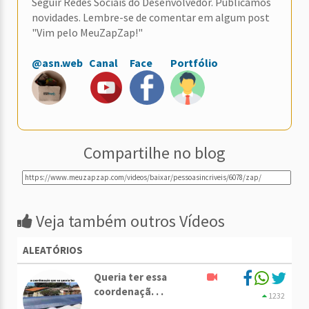
Seguir Redes Sociais do Desenvolvedor. Publicamos
novidades. Lembre-se de comentar em algum post
"Vim pelo MeuZapZap!"
@asn.web
Canal
Face
Portfólio
Compartilhe no blog
Veja também outros Vídeos
ALEATÓRIOS
Queria ter essa
coordenaçã. . .
1232