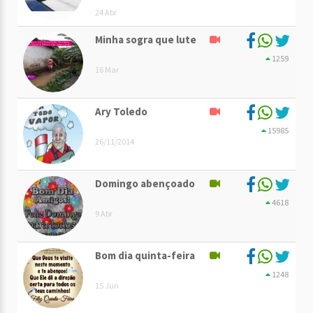
24 Abr
Minha sogra que lute
1259
16 Mar
Ary Toledo
15985
26/11/2014
Domingo abençoado
4618
9 Abr
Bom dia quinta-feira
1248
15 Jun