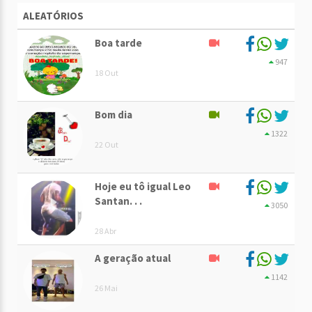
ALEATÓRIOS
Boa tarde
947
18 Out
Bom dia
1322
22 Out
Hoje eu tô igual Leo
Santan. . .
3050
28 Abr
A geração atual
1142
26 Mai