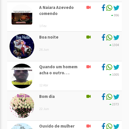
A Naiara Azevedo
comendo
996
1 Fev
Boa noite
1304
26 Jun
Quando um homem
acha o outro. . .
1005
12 Abr
Bom dia
2373
22 Jun
Ouvido de mulher