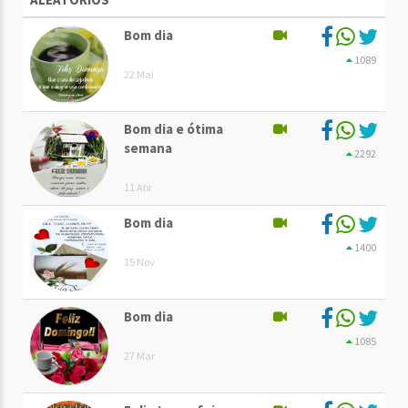
Bom dia
1089
22 Mai
Bom dia e ótima
semana
2292
11 Abr
Bom dia
1400
15 Nov
Bom dia
1085
27 Mar