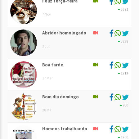
Feliz terça-feira
3391
7 Nov
Abridor homologado
3338
2 Jul
Boa tarde
1213
17 Mar
Bom dia domingo
950
28 Mai
Homens trabalhando
1200