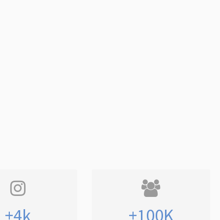
+4k
+100K