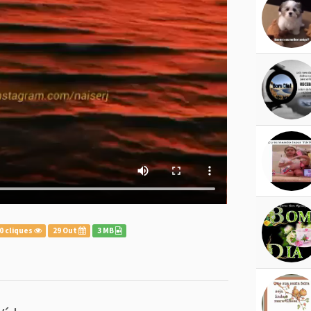
0 cliques
29 Out
3 MB