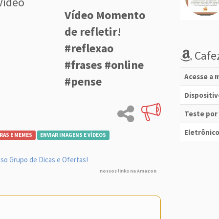
Vídeo
Vídeo Momento
de refletir!
#reflexao
Cafez
#frases #online
Acesse a m
#pense
Dispositi
Teste por
Eletrônico
RAS E MEMES
ENVIAR IMAGENS E VÍDEOS
so Grupo de Dicas e Ofertas!
nossos links na Amazon