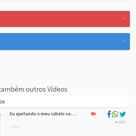
×
×
também outros Vídeos
OS
Eu ajeitando o meu cabelo ve. . .
1018
27 Abr