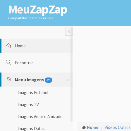
Meu
ZapZap
Compartilhe nas redes sociais!
Toggle Fullwidth
Home
Encontrar
Menu Imagens
23
Imagens Futebol
Imagens TV
Imagens Amor e Amizade
Home
Vídeos Outros
Imagens Datas