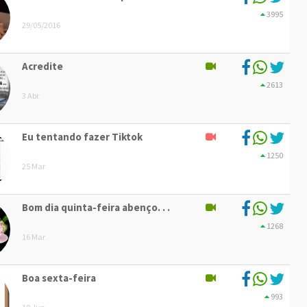
3995
29/05/2016
Acredite
2613
3 Abr
Eu tentando fazer Tiktok
1250
25 Mar
Bom dia quinta-feira abenço. . .
1268
16 Mar
Boa sexta-feira
993