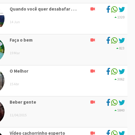
Quando você quer desabafar . . .
1320
14 Jun
Faça o bem
823
19 Mar
O Melhor
3062
15 Abr
Beber gente
5840
11/04/2015
Vídeo cachorrinho esperto