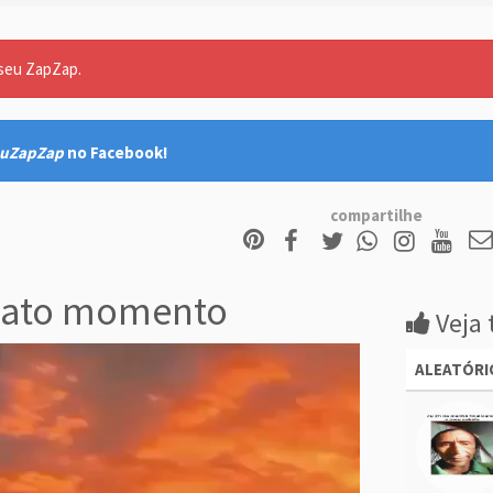
 seu ZapZap.
uZapZap
no Facebook!
compartilhe
xato momento
Veja 
ALEATÓRI