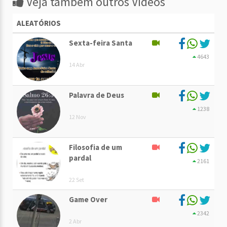
Veja também outros Vídeos
ALEATÓRIOS
Sexta-feira Santa
4643
14 Abr
Palavra de Deus
1238
12 Nov
Filosofia de um
pardal
2161
22 Set
Game Over
2342
2 Abr