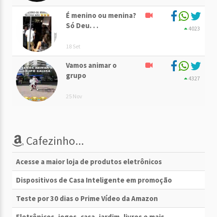
É menino ou menina?
Só Deu. . .
4023
18 Set
Vamos animar o
grupo
4327
25 Nov
Cafezinho...
Acesse a maior loja de produtos eletrônicos
Dispositivos de Casa Inteligente em promoção
Teste por 30 dias o Prime Vídeo da Amazon
Eletrônicos, jogos, casa, jardim, livros e mais