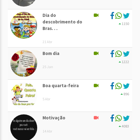
Dia do
descobrimento do
1150
Bras. . .
21 Abr
Bom dia
1222
25 Jan
Boa quarta-feira
896
5 Abr
Motivação
4083
14 Abr