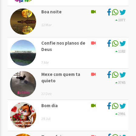
Boa noite
1077
12 Mar
Confie nos planos de
Deus
1182
7 Abr
Mexe com quem ta
quieto
3745
22 Dez
Bom dia
2991
29 Jul