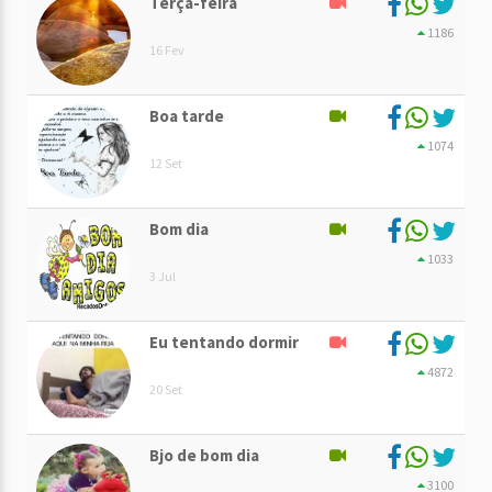
Terça-feira
1186
16 Fev
Boa tarde
1074
12 Set
Bom dia
1033
3 Jul
Eu tentando dormir
4872
20 Set
Bjo de bom dia
3100