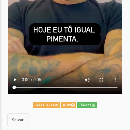
1189 cliques
8 Fev
795.2 KB
Salvar