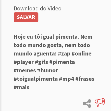
Download do Vídeo
SALVAR
Hoje eu tô igual pimenta. Nem
todo mundo gosta, nem todo
mundo aguenta! #zap #online
#player #gifs #pimenta
#memes #humor
#toigualpimenta #mp4 #frases
#mais