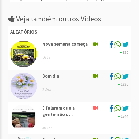
Veja também outros Vídeos
ALEATÓRIOS
Nova semana começa
930
16 Jan
Bom dia
1330
3 Dez
E falaram que a
gente não i. . .
1844
30 Jan