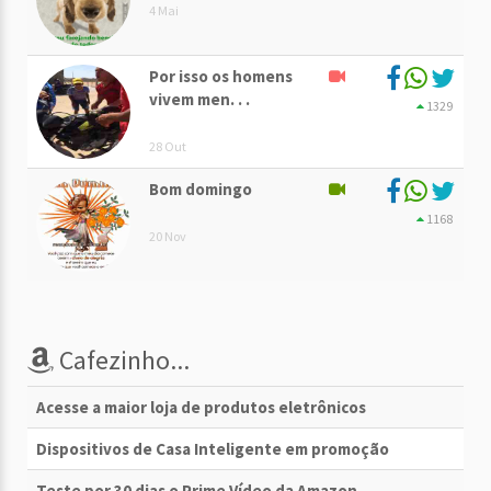
4 Mai
Por isso os homens
vivem men. . .
1329
28 Out
Bom domingo
1168
20 Nov
Cafezinho...
Acesse a maior loja de produtos eletrônicos
Dispositivos de Casa Inteligente em promoção
Teste por 30 dias o Prime Vídeo da Amazon