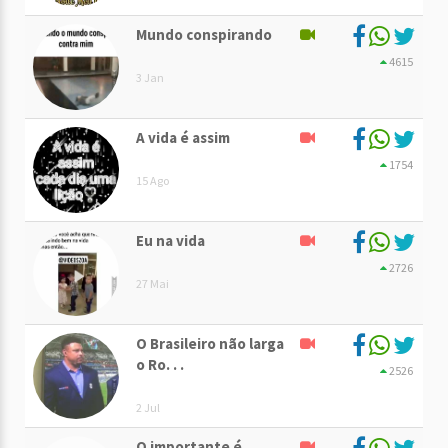
Mundo conspirando
4615
3 Jan
A vida é assim
1754
15 Ago
Eu na vida
2726
27 Mai
O Brasileiro não larga
o Ro. . .
2526
2 Jul
O importante é