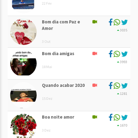
22 Fev
Bom dia com Paz e
Amor
3035
3 Out
Bom dia amigas
3993
18 Mai
Quando acabar 2020
1281
15 Dez
Boa noite amor
1670
3 Dez