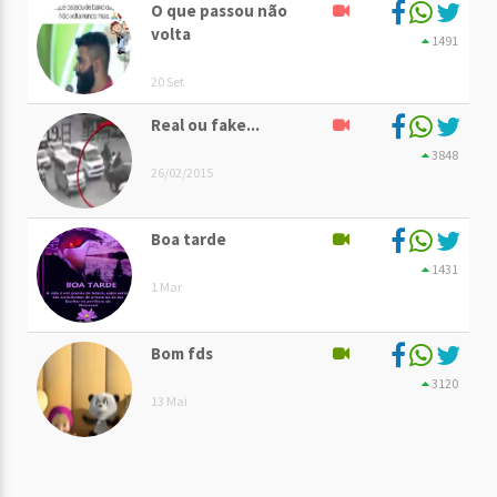
O que passou não
volta
1491
20 Set
Real ou fake...
3848
26/02/2015
Boa tarde
1431
1 Mar
Bom fds
3120
13 Mai