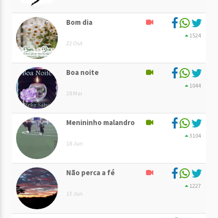
Bom dia
1524
22 Out
Boa noite
1044
28 Mai
Menininho malandro
3104
18 Jun
Não perca a fé
1227
13 Jun