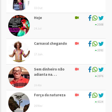
13 Out
Hoje
2508
24 Jul
Carnaval chegando
3392
17 Jan
Sem dinheiro não
adianta na. . .
2876
26 Abr
Força da natureza
4224
26 Nov