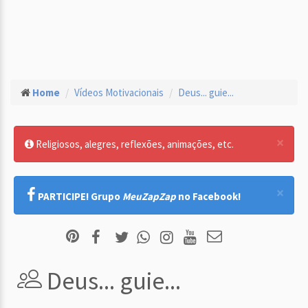
Home
Vídeos Motivacionais
Deus... guie...
×
Religiosos, alegres, reflexões, animações, etc.
×
PARTICIPE! Grupo
MeuZapZap
no Facebook!
Deus... guie...