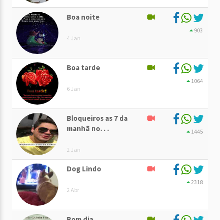
Boa noite
903
4 Jan
Boa tarde
1064
6 Jan
Bloqueiros as 7 da
manhã no. . .
1445
2 Jan
Dog Lindo
2318
2 Abr
Bom dia